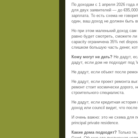
По доходам с 1 апреля 2026 года л
для двух заявителей — до €85,000 
зарплата. То есть схема не говорит
один, ваш доход не должен быть в
Но при этом маленький доход сам п
равно будет смотреть, сможете л
capacity ограничена 35% net dispo
слишком большую часть денег, кот
Кому могут не дать?
Не дадут, ес
дадут, если дом не подходит под V
Не дадут, если объект после ремо
Не дадут, если проект ремонта вы
ремонт стоит космически дорого, н
строительного специалиста.
Не дадут, если кредитная история
доход или council видит, что посл
И очень важно: это не схема для 
principal private residence.
Какие дома подходят?
Только те,
Grant. Обычно это пустующая недв