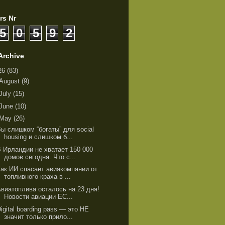
rs Nr
5
0
5
9
2
Archive
26
(83)
August
(9)
July
(15)
June
(10)
May
(26)
ы слишком “богаты” для social
housing и слишком б...
В Ирландии не хватает 150 000
домов сегодня. Что с...
Как ИИ спасает авиакомпании от
топливного краха в ...
Авиатоплива осталось на 23 дня!
Новости авиации ЕС...
igital boarding pass — это НЕ
значит только прило...