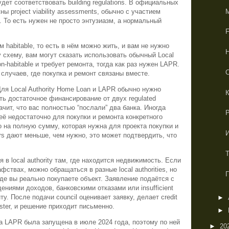
дет соответствовать building regulations. В официальных
ы project viability assessments, обычно с участием
al. То есть нужен не просто энтузиазм, а нормальный
habitable, то есть в нём можно жить, и вам не нужно
 схему, вам могут сказать использовать обычный Local
n-habitable и требует ремонта, тогда как раз нужен LAPR.
С
случаев, где покупка и ремонт связаны вместе.
ля Local Authority Home Loan и LAPR обычно нужно
К
ть достаточное финансирование от двух regulated
значит, что вас полностью “послали” два банка. Иногда
её недостаточно для покупки и ремонта конкретного
 на полную сумму, которая нужна для проекта покупки и
rs дают меньше, чем нужно, это может подтвердить, что
 в local authority там, где находится недвижимость. Если
фствах, можно обращаться в разные local authorities, но
где вы реально покупаете объект. Заявление подаётся с
ниями доходов, банковскими отказами или insufficient
ту. После подачи council оценивает заявку, делает credit
►
ister, и решение приходит письменно.
►
а LAPR была запущена в июле 2024 года, поэтому по ней
►
20