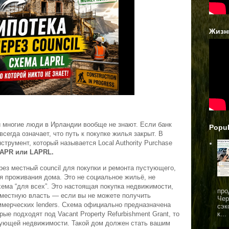
Жизн
й многие люди в Ирландии вообще не знают. Если банк
Popul
всегда означает, что путь к покупке жилья закрыт. В
трумент, который называется Local Authority Purchase
APR или LAPRL.
рез местный council для покупки и ремонта пустующего,
я проживания дома. Это не социальное жильё, не
ема “для всех”. Это настоящая покупка недвижимости,
про
з местную власть — если вы не можете получить
Чер
ммерческих lenders. Схема официально предназначена
сэк
к...
рые подходят под Vacant Property Refurbishment Grant, то
стующей недвижимости. Такой дом должен стать вашим