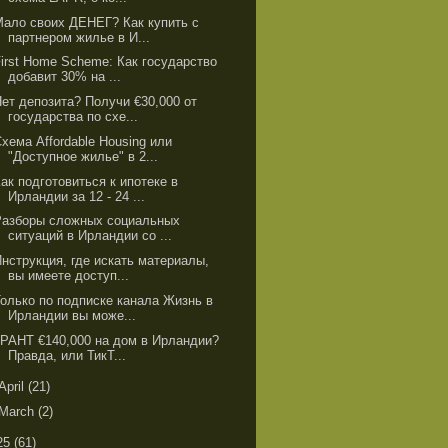
Мало своих ДЕНЕГ? Как купить с
партнером жилье в И...
First Home Scheme: Как государство
добавит 30% на ...
Нет депозита? Получи €30,000 от
государства по схе...
хема Affordable Housing или
"Доступное жилье" в 2...
ак подготовиться к ипотеке в
Ирландии за 12 - 24 ...
Разборы сложных социальных
ситуаций в Ирландии со ...
Инструкция, где искать материалы,
вы имеете доступ...
Только по подписке канала Жизнь в
Ирландии вы може...
ГРАНТ €140,000 на дом в Ирландии?
Правда, или ТикТ...
April
(21)
March
(2)
25
(61)