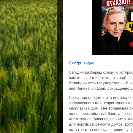
Смотри видео
Сегодня разберём схему, о которо
вам отказал в ипотеке, это ещё не 
Ирландии есть государственный инс
and Renovation Loan, сокращённо
L
Простыми словами: это ипотека че
заброшенного или непригодного дл
бесплатный дом и не волшебная сх
но не через обычный банк, а чере
достаточное финансирование у ко
для покупки и ремонта домов, кото
есть грант на восстановление пу