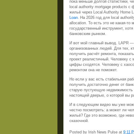
пока меньше долгой статистики, че
local authority mortgage products 
жильё через Local Authority Home 
Loan.
На 2026 год для local authori
allocation. То есть это не какая-
государственный инструмент, хотя
банковским рынком.
И вот мой главный вывод. LAPR —
организованных людей. Для тех, к
получить расчёт ремонта, показать
проект реалистичный. Человеку с 
цифры сходятся. Человеку с хаос
ремонтом она не поможет.
Но если у вас есть стабильная ра
получить достаточно денег от банк
старую пустующую недвижимость п
настоящей дверью, о которой вы р
И в следующем видео мы уже може
честно посмотреть: а может ли че
жильё? Где это возможно, где нево
сказочной.
Posted by
Irish News Pulse
at
9:11 