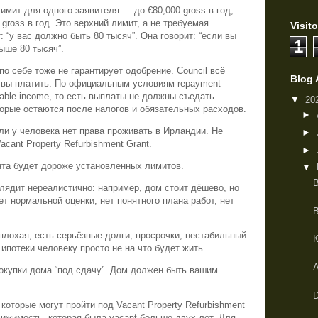
имит для одного заявителя — до €80,000 gross в год,
gross в год. Это верхний лимит, а не требуемая
Visito
: “у вас должно быть 80 тысяч”. Она говорит: “если вы
1
ыше 80 тысяч”.
о себе тоже не гарантирует одобрение. Council всё
Blog 
и вы платить. По официальным условиям repayment
sable income, то есть выплаты не должны съедать
▼
20
орые остаются после налогов и обязательных расходов.
►
ли у человека нет права проживать в Ирландии. Не
►
acant Property Refurbishment Grant.
►
нта будет дороже установленных лимитов.
▼
В
глядит нереалистично: например, дом стоит дёшево, но
ет нормальной оценки, нет понятного плана работ, нет
 плохая, есть серьёзные долги, просрочки, нестабильный
е ипотеки человеку просто не на что будет жить.
покупки дома “под сдачу”. Дом должен быть вашим
D
 которые могут пройти под Vacant Property Refurbishment
ижимость, которая была vacant больше двух лет. Для