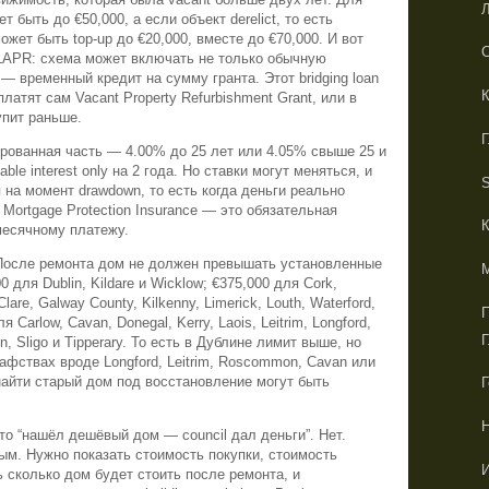
т быть до €50,000, а если объект derelict, то есть
жет быть top-up до €20,000, вместе до €70,000. И вот
С
LAPR: схема может включать не только обычную
n — временный кредит на сумму гранта. Этот bridging loan
К
латят сам Vacant Property Refurbishment Grant, или в
упит раньше.
Г
ированная часть — 4.00% до 25 лет или 4.05% свыше 25 и
able interest only на 2 года. Но ставки могут меняться, и
S
 на момент drawdown, то есть когда деньги реально
Mortgage Protection Insurance — это обязательная
месячному платежу.
 После ремонта дом не должен превышать установленные
00 для Dublin, Kildare и Wicklow; €375,000 для Cork,
lare, Galway County, Kilkenny, Limerick, Louth, Waterford,
 Carlow, Cavan, Donegal, Kerry, Laois, Leitrim, Longford,
, Sligo и Tipperary. То есть в Дублине лимит выше, но
афствах вроде Longford, Leitrim, Roscommon, Cavan или
 найти старый дом под восстановление могут быть
то “нашёл дешёвый дом — council дал деньги”. Нет.
м. Нужно показать стоимость покупки, стоимость
И
ть сколько дом будет стоить после ремонта, и