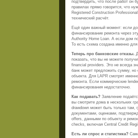
подтвердить, что после работ он бу
правилах прямо говорится, что нужн
Registered Construction Profession
технический расчёт.
Ещё один важный момент: если дом 
финансирование ремонта через эту
Authority Home Loan. А если дом no
То есть схема создана именно для 
Теперь про банковские отказы.
Д
показать, что вы не можете получи
financial providers. Это не всегда 
банк может предложить сумму, но 
объекта. Для LAPR смотрят именно
ремонта. Если коммерческие lende
финансирования недостаточно.
Как подавать?
Заявление подаётся
вы смотрите дома в нескольких гра
drawdown может быть только там, 
документами, оценками, подтвержде
offers, данными по объекту и ремон
checks, включая Central Credit Reg
Есть ли спрос и статистика?
Сам