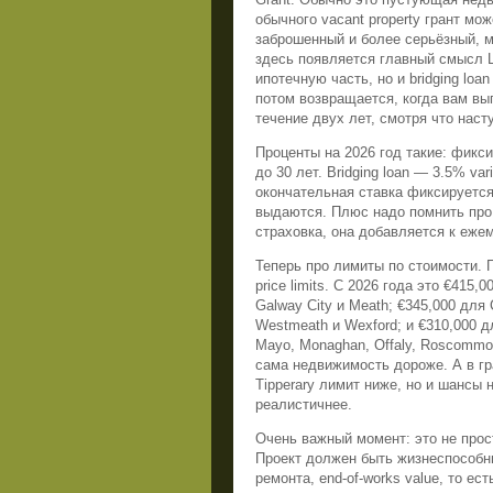
обычного vacant property грант може
заброшенный и более серьёзный, мо
здесь появляется главный смысл 
ипотечную часть, но и bridging loa
потом возвращается, когда вам вып
течение двух лет, смотря что наст
Проценты на 2026 год такие: фикс
до 30 лет. Bridging loan — 3.5% vari
окончательная ставка фиксируется
выдаются. Плюс надо помнить про 
страховка, она добавляется к еже
Теперь про лимиты по стоимости.
price limits. С 2026 года это €415,0
Galway City и Meath; €345,000 для C
Westmeath и Wexford; и €310,000 для
Mayo, Monaghan, Offaly, Roscommon
сама недвижимость дороже. А в гр
Tipperary лимит ниже, но и шансы
реалистичнее.
Очень важный момент: это не прос
Проект должен быть жизнеспособны
ремонта, end-of-works value, то ес