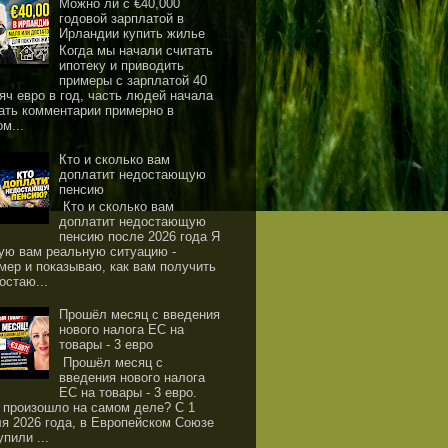
Можно ли с €40,000
годовой зарплатой в
Ирландии купить жилье
Когда мы начали считать
ипотеку и приводить
примеры с зарплатой 40
яч евро в год, часть людей начала
ать комментарии примерно в
ом...
Кто и сколько вам
доплатит недостающую
пенсию
Кто и сколько вам
доплатит недостающую
пенсию после 2026 года Я
ую вам реальную ситуацию -
мер и показываю, как вам получить
остаю...
Прошёл месяц с введения
нового налога ЕС на
товары - 3 евро
Прошёл месяц с
введения нового налога
ЕС на товары - 3 евро.
 произошло на самом деле? С 1
я 2026 года, в Европейском Союзе
упили ...