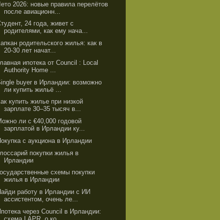
Лето 2026: новые правила перелётов
после авиационн...
тудент, 24 года, живет с
родителями, как ему нача...
апкан родительского жилья: как в
20-30 лет начат...
лавная ипотека от Council : Local
Authority Home ...
ingle buyer в Ирландии: возможно
ли купить жильё ...
Как купить жилье при низкой
зарплате 30–35 тысяч в...
Можно ли с €40,000 годовой
зарплатой в Ирландии ку...
Покупка с аукциона в Ирландии
Глоссарий покупки жилья в
Ирландии
Государственные схемы покупки
жилья в Ирландии
Найди работу в Ирландии с ИИ
ассистентом, очень ле...
потека через Council в Ирландии:
схема LAPR, о ко...