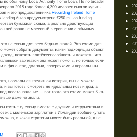
м по обычному Local Authority Home Loan. Но по broader
►
20
с февраля 2018 года более 4,300 человек смогли купить
Loan и его предшественника
Rebuilding Ireland Home
►
20
ty lending было предусмотрено €250 million funding
►
20
то мёртвая бумажная схема, а реально действующий
►
20
 он всё равно не массовый в сравнении с обычным
►
20
►
20
 это не схема для всех бедных людей. Это схема для
то может собрать документы, найти подходящий объект,
►
20
 доход, показать платёжеспособность и доказать, что
маленькой зарплатой она может помочь, но только если
ом в финансах, долгами, просрочками и нереальным
бота, нормальная кредитная история, вы не можете
а, и вы готовы смотреть не идеальный новый дом, а
од восстановление — вот тогда эта схема может быть
аньше даже не знали.
м взять эту схему вместе с другими инструментами и
ловек с маленькой зарплатой в Ирландии вообще купить
зможно, и какая стратегия может быть реальной, а не
PM