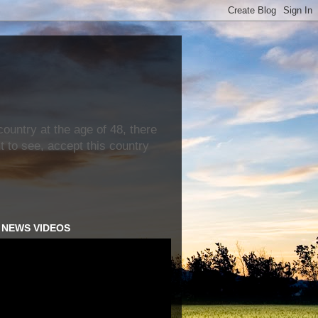
ountry at the age of 48, there
nt to see, accept this country
H NEWS VIDEOS