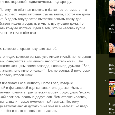
е инвестиционной недвижимостью под аренду.
отому что обычная ипотека в банке часто ломается на
д, возраст, недостаточная сумма займа, состояние дома
ект. А здесь государство пытается решить сразу две
бственниками и вернуть в жизнь пустующие дома. То
тыс
дать кому-то ипотеку. Идея в том, чтобы человек купил
пис
так
л его и жил в нём сам.
ди, которые впервые покупают жильё.
 — это люди, которые раньше уже имели жильё, но потеряли
ний, банкротства или личной несостоятельности. Это
рис
многие женщины после развода, например, думают: “Всё,
при
 значит, мне ничего нельзя”. Нет, не всегда. В некоторых
нед
человеку второй шанс.
правилам Local Authority Home Loan, которые
ной и финансовой оценки, заявитель должен быть в
ь нужно понимать практический момент: одно дело “можно
акой срок вам реально дадут loan. Чем старше человек,
ты, а значит, выше ежемесячный платёж. Поэтому
Что
адо автоматически думать “мне уже всё нельзя”, но надо
июл
 платёж и свою способность платить.
вст