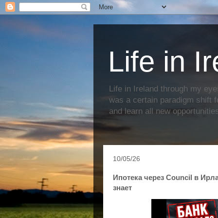
Life in I
Life in Ireland through my eye
was a certain paradigm shift f
and learn all new opportunitie
10/05/26
Ипотека через Council в Ирл
знает