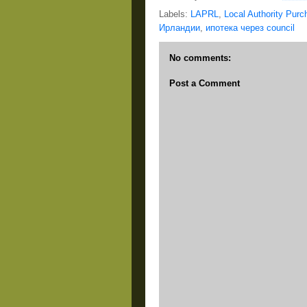
Labels:
LAPRL
,
Local Authority Pur
Ирландии
,
ипотека через council
No comments:
Post a Comment