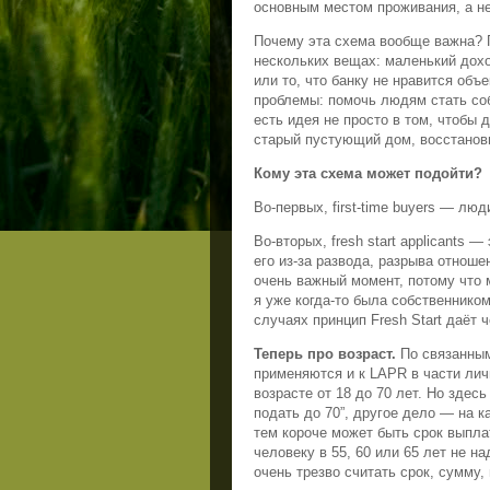
основным местом проживания, а н
Почему эта схема вообще важна? П
нескольких вещах: маленький дохо
или то, что банку не нравится объ
проблемы: помочь людям стать со
есть идея не просто в том, чтобы 
старый пустующий дом, восстанови
Кому эта схема может подойти?
Во-первых, first-time buyers — лю
Во-вторых, fresh start applicants
его из-за развода, разрыва отноше
очень важный момент, потому что 
я уже когда-то была собственником,
случаях принцип Fresh Start даёт 
Теперь про возраст.
По связанным 
применяются и к LAPR в части лич
возрасте от 18 до 70 лет. Но здес
подать до 70”, другое дело — на к
тем короче может быть срок выпла
человеку в 55, 60 или 65 лет не н
очень трезво считать срок, сумму,