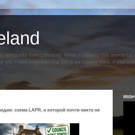
reland
s, emigrants from Lithuania. When I came to this wonderful c
or me. I was surprised that life is so intense here, if you wa
s.
IRIS
андии: схема LAPR, о которой почти никто не