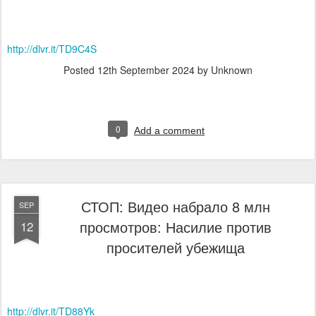
http://dlvr.it/TD9C4S
Posted
12th September 2024
by Unknown
0
Add a comment
СТОП: Видео набрало 8 млн
SEP
просмотров: Насилие против
12
просителей убежища
http://dlvr.it/TD88Yk