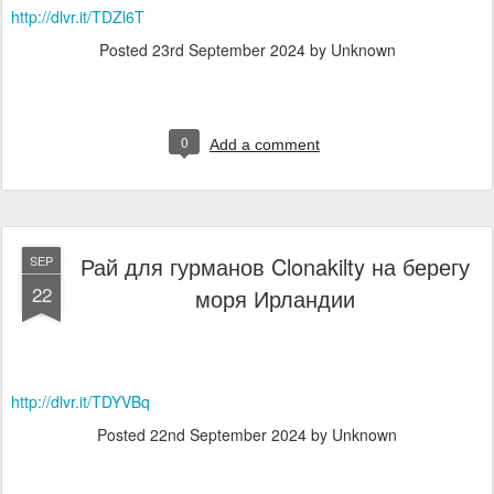
http://dlvr.it/TDZl6T
Posted
23rd September 2024
by Unknown
0
Add a comment
Рай для гурманов Clonakilty на берегу
SEP
22
моря Ирландии
http://dlvr.it/TDYVBq
Posted
22nd September 2024
by Unknown