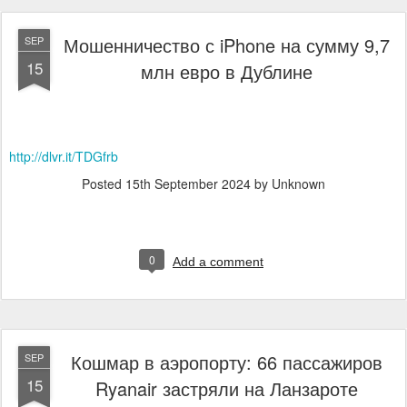
Мошенничество с iPhone на сумму 9,7
SEP
15
млн евро в Дублине
http://dlvr.it/TDGfrb
Posted
15th September 2024
by Unknown
0
Add a comment
Кошмар в аэропорту: 66 пассажиров
SEP
15
Ryanair застряли на Ланзароте