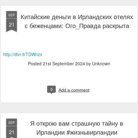
Китайские деньги в Ирландских отелях
SEP
21
с беженцами: Ого_Правда раскрыта
http://dlvr.it/TDWnzx
Posted
21st September 2024
by Unknown
0
Add a comment
Я открою вам страшную тайну в
SEP
Ирландии #жизньвирландии
21