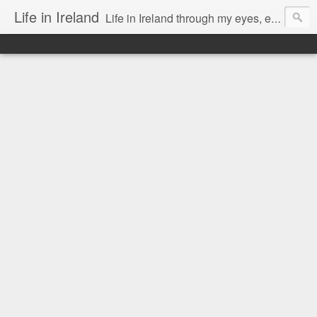
Life in Ireland
Life in Ireland through my eyes, emigrants from Lithuania. When I came to this wonderful country at the age of 48, there was a certain paradigm shift for me. I was surprised that life is so intense here, if you want to see, accept this country and learn all new opportunities.