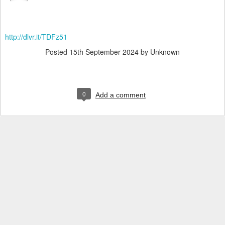
http://dlvr.it/TDFz51
Posted
15th September 2024
by Unknown
0
Add a comment