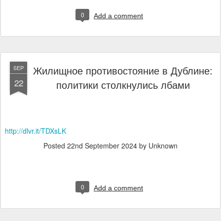
0
Add a comment
Жилищное противостояние в Дублине:
SEP
22
политики столкнулись лбами
http://dlvr.it/TDXsLK
Posted
22nd September 2024
by Unknown
0
Add a comment