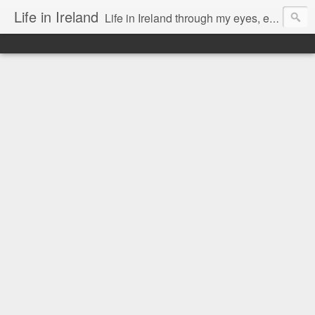
Life in Ireland
Life in Ireland through my eyes, emigrants from Lithuania. When I came to this wonderful country at the age of 48, there was a certain paradigm shift for me. I was surprised that life is so intense here, if you want to see, accept this country and learn all new opportunities.