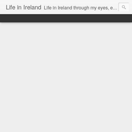
Life in Ireland
Life in Ireland through my eyes, emigrants from Lithuania. When I came to this wonderful country at the age of 48, there was a certain paradigm shift for me. I was surprised that life is so intense here, if you want to see, accept this country and learn all new opportunities.