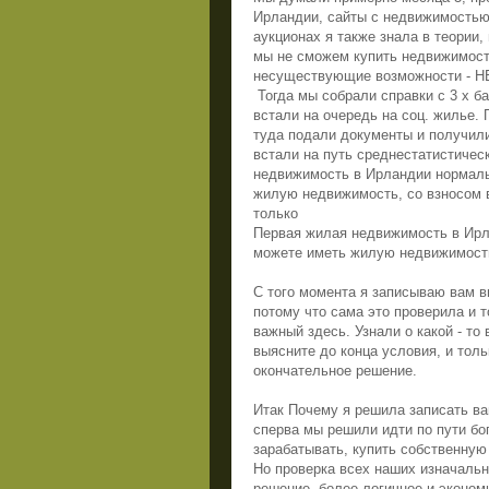
Ирландии, сайты с недвижимостью,
аукционах я также знала в теории,
мы не сможем купить недвижимост
несуществующие возможности - НЕ
Тогда мы собрали справки с 3 х б
встали на очередь на соц. жилье.
туда подали документы и получили
встали на путь среднестатистичес
недвижимость в Ирландии нормаль
жилую недвижимость, со взносом в 
только
Первая жилая недвижимость в Ир
можете иметь жилую недвижимость
С того момента я записываю вам ви
потому что сама это проверила и 
важный здесь. Узнали о какой - то 
выясните до конца условия, и тол
окончательное решение.
Итак Почему я решила записать вам
сперва мы решили идти по пути бог
зарабатывать, купить собственную
Но проверка всех наших изначальн
решение- более логичное и экономи