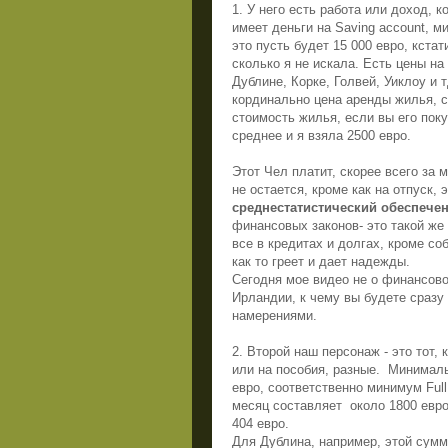
1. У него есть работа или доход, 
имеет деньги на
Saving account,
ми
это пусть будет 15 000 евро, кста
сколько я не искала. Есть цены н
Дублине, Корке, Голвей, Уиклоу и 
кординально цена аренды жилья, с
стоимость жилья, если вы его поку
среднее и я взяла 2500 евро.
Этот Чел платит, скорее всего за м
не остается, кроме как на отпуск,
среднестатистический обеспече
финансовых законов- это такой же 
все в кредитах и долгах, кроме со
как то греет и дает надежды.
Сегодня мое видео не о финансово
Ирландии, к чему вы будете сразу 
намерениями.
2. Второй наш персонаж - это тот,
или на пособия, разные.
Минималь
евро, соответственно минимум
Full
месяц составляет
около 1800 евр
404 евро.
Для Дублина, например, этой сумм