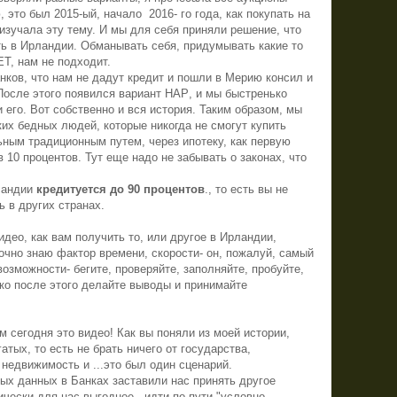
 это был 2015-ый, начало
2016- го года, как покупать на
 изучала эту тему. И мы для себя приняли решение, что
ь в Ирландии. Обманывать себя, придумывать какие то
Т, нам не подходит.
анков, что нам не дадут кредит и пошли в Мерию консил и
 После этого появился вариант
HAP
, и мы быстренько
 его. Вот собственно и вся история. Таким образом, мы
ких бедных людей, которые никогда не смогут купить
ным традиционным путем, через ипотеку, как первую
10 процентов. Тут еще надо не забывать о законах, что
ландии
кредитуется до 90 процентов
., то есть вы не
 в других странах.
део, как вам получить то, или другое в Ирландии,
точно знаю фактор времени, скорости- он, пожалуй, самый
возможности- бегите, проверяйте, заполняйте, пробуйте,
ько после этого делайте выводы и принимайте
 сегодня это видео! Как вы поняли из моей истории,
атых, то есть не брать ничего от государства,
 недвижимость и ...это был один сценарий.
ых данных в Банках заставили нас принять другое
чески для нас выгодное - идти по пути "условно