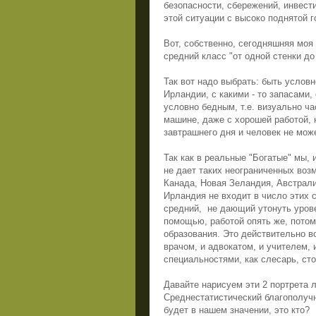
безопасности, сбережений, инвести
этой ситуации с высоко поднятой 
Вот, собственно, сегодняшняя моя
средний класс "от одной стенки до
Так вот надо выбрать: быть услов
Ирландии, с какими - то запасами
условно бедным, т.е. визуально ч
машине, даже с хорошей работой, 
завтрашнего дня и человек не мож
Так как в реальные "Богатые" мы, 
не дает таких неограниченных воз
Канада, Новая Зеландия, Австрали
Ирландия не входит в число этих с
средний,
не дающий утонуть урове
помощью, работой опять же, потому
образования. Это действительно в
врачом, и адвокатом, и учителем,
специальностями, как слесарь, сто
Давайте нарисуем эти 2 портрета 
Среднестатистический благополучн
будет в нашем значении, это кто?