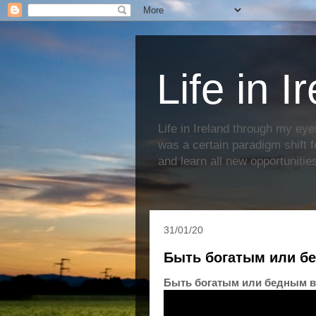
Life in I
Life in Ireland through my eye
was a certain paradigm shift f
and learn all new opportunitie
31/01/20
Быть богатым или б
Быть богатым или бедным в