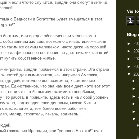
ций и если что-то случится, врядли они смогут выйти из
головой
Visito
1
 тема о Бедности и Богатстве будет вмещаться в этот
 другой"
Blog 
но богатым, или средне обеспеченным человеком в
, с собственным жильем, возможно с инвестициями...или
►
20
асто таким же самым человеком, часто даже на хорошей
►
20
но когда финансовое состояние не дает никаких гарантий
ет купить собственное жилье.
►
20
►
20
иммигранты, врядли пробьемся в этой стране. Эта страна
▼
20
можностей для иммигрантов, как например Америка,
я, где действительно все возможно, к сожалению
►
тран. Единственное, что она нам всем дает - это вот этот
►
нь, если что - тебя вытянут какими то пособиями,
►
 что работа, в принципе, здесь есть и на любой уровень
озможно, подтвердив свои дипломы, можно быть и
►
 и стоматологом и, тем более всеми рабочими
►
ляр, маляр, строитель, пекарь, водитель...
▼
людей.
ый гражданин Ирландии, или "условно Богатый" пусть