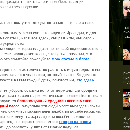
ать доходы, платить налоги, приобретать акции,
алее и тому подобное...
йствия, поступки, эмоции, интенции... это все разные
тыс
пис
ть богатым бла бла бла...это видео об Ирландии, и для
так
 Богатый", как и все здесь, они размыты, они серо -
и усредняется.
тые люди, которые владеют почти всей недвижимостью в
семьи, ирландские кланы, это целые фамилии, это
про это почитайте пожалуйста
мою статью в блоге
.
ездомные, и их количество растет с каждым годом, и вы
рис
моем канале с человеком, который знает о бездомных
при
ивается в ними каждый день, помогает им,
это здесь
нед
ятия уберем, оставим вот этот
нормальный средний
м до такого средне арифметического понятия Богатства и
получится
благополучный средний класс и менее
ний класс
, визуально эти люди могут выглядеть почти
 нет, они живут каждый день зарабатывая себе на жизнь,
ты, они живут на зарплату или пособия, возможно
Что
арства, о которых я очень много
говорю на своем
июл
аты до зарплаты, у них нет никаких подушек
вст