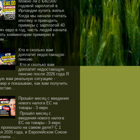
Можно ли с €40,000
годовой зарплатой в
Ирландии купить жилье
Когда мы начали считать
ипотеку и приводить
примеры с зарплатой 40
яч евро в год, часть людей начала
ать комментарии примерно в
ом...
Кто и сколько вам
доплатит недостающую
пенсию
Кто и сколько вам
доплатит недостающую
пенсию после 2026 года Я
ую вам реальную ситуацию -
мер и показываю, как вам получить
остаю...
Прошёл месяц с введения
нового налога ЕС на
товары - 3 евро
Прошёл месяц с
введения нового налога
ЕС на товары - 3 евро.
 произошло на самом деле? С 1
я 2026 года, в Европейском Союзе
упили ...