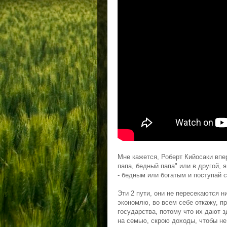
Мне кажется, Роберт Кийосаки впе
папа, бедный папа" или в другой, 
- бедным или богатым и поступай 
Эти 2 пути, они не пересекаются ни
экономлю, во всем себе откажу, п
государства, потому что их дают з
на семью, скрою доходы, чтобы не 