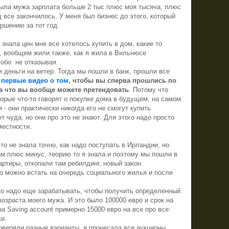
 была мужа зарплата больше 2 тыс плюс моя тысяча, плюс
д все закончилось. У меня был бизнес до этого, который
ршению за тот год.
 знала цен мне все хотелось купить в дом, какие то
, вообщем жили также, как я жила в Вильнюсе
собо
не отказывая.
 деньги на ветер. Тогда мы пошли в банк, прошли все
 первые видео о том
,
чтобы вы сперва прошлись по
на что вы вообще можете претендовать
. Потому что
орые что-то говорят о покупке дома в будущем, на самом
 - они практически никогда его не смогут купить.
т чуда, но они про это не знают. Для этого надо просто
местности.
о не знала точно, как надо поступать в Ирландии, но
ам плюс минус, теорию то я знала и поэтому мы пошли в
артиры, откопали там ребилдинг, новый закон
то можно встать на очередь социального жилья и после
ко надо еще зарабатывать, чтобы получить определенный
 возраста моего мужа. И это было 100000 евро и срок на
на Saving account примерно 15000 евро на все про все:
и.
веряли разные варианты, я прочесала все аукционы