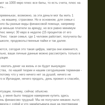
ют за 1000 евро плюс все билы, то есть счета, плюс на
сь...
еревеньках, возможно, за эти деньги мог бы жить 1
, на машину, страховки. Но в основном, для семьи с
ило бы разные виды финансовой помощи, например
ди меньше платили за аренду, но все равно минимум
люс минус 30 евро в неделю (15 процентов от его
. Плюс
такая семья, где 1 человек работает, получила бы
 школе, продовольственные пайки и так далее.
ются, сегодня это такая цифра, завтра они изменится,
льно, ваши личные данные можно рассмотреть только в
уации.
т хватать денег на жизнь и он будет вынужден
ства, по нашей теории и нашим сегодняшним терминам -
потому что у него ничего нет за душой, ничего не
то в Ирландии, нечего продать, день прожил и спасибо,
итуации, почему, сейчас объясню.
д, у меня было твердое намерение купить здесь
нь финансово трудный. Мы не получали никаких льгот,
ривезла с собой и что зарабатывала еще на протяжении