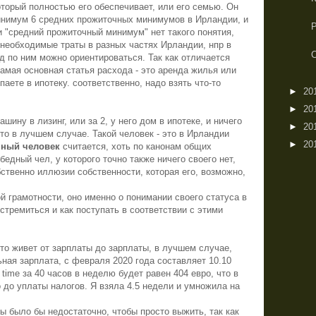
который полностью его обеспечивает, или его семью. Он
нимум 6 средних прожиточных минимумов в Ирландии, и
ти "средний прожиточный минимум" нет такого понятия,
а необходимые траты в разных частях Ирландии, нпр в
тд по ним можно ориентироваться. Так как отличается
амая основная статья расхода - это аренда жилья или
паете в ипотеку. соответственно, надо взять что-то
►
20
►
20
ашину в лизинг, или за 2, у него дом в ипотеке, и ничего
►
20
 это в лучшем случае. Такой человек - это в Ирландии
►
20
нный человек
считается, хоть по канонам общих
бедный чел, у которого точно также ничего своего нет,
бственно иллюзии собственности, которая его, возможно,
й грамотности, оно именно о понимании своего статуса в
стремиться и как поступать в соответствии с этими
 кто живет от зарплаты до зарплаты, в лучшем случае,
ная зарплата, с февраля 2020 года составляет 10.10
time
за 40 часов в неделю будет равен 404 евро, что в
о до уплаты налогов. Я взяла 4.5 недели и умножила на
ы было бы недостаточно, чтобы просто выжить, так как