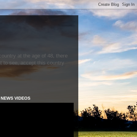
ountry at the age of 48, there
nt to see, accept this country
H NEWS VIDEOS