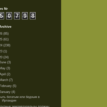
rs Nr
5
0
7
9
8
Archive
26
(85)
25
(61)
24
(238)
23
(1)
20
(24)
June
(3)
May
(3)
April
(2)
March
(7)
February
(5)
January
(4)
Быть богатым или бедным в
Ирландии
Крупные землевладельцы должны