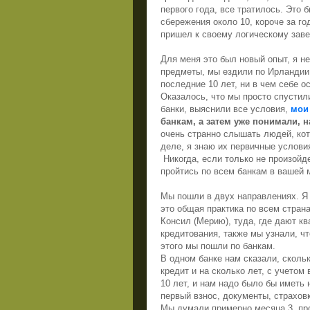
первого года, все тратилось. Это
сбережения около 10, короче за го
пришел к своему логическому заве
Для меня это был новый опыт, я не
предметы, мы ездили по Ирландии
последние 10 лет, ни в чем себе о
Оказалось, что мы просто спустили
банки, выяснили все условия,
мои
банкам, а затем уже понимали, 
очень странно слышать людей, кот
деле, я знаю их первичные условия
Никогда, если только не произойде
пройтись по всем банкам в вашей 
Мы пошли в двух направлениях. Я т
это общая практика по всем стран
Консил (Мерию), туда, где дают кв
кредитования, также мы узнали, ч
этого мы пошли по банкам.
В одном банке нам сказали, сколь
кредит и на сколько лет, с учетом
10 лет, и нам надо было бы иметь 
первый взнос, документы, страховк
Мы думали примерно месяца 3, про