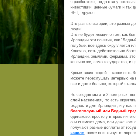
я разбогатею, тогда стану показыв
инвестиции, ценные бумаги и так д
НЕТ,
друзья!
Это разные истории, это разные де
люди!
Это не будет лекция о том, как бы
Ирландии эти понятия, как "Бедный-
голубые, все здесь округляется ил
Конечно, есть действительно бога
Ирландии, землями, фермами, это 
конечно же, само государство, и 
Кроме таких людей ...также есть б
можете переслушать интервью на 
все и даже больше, который сталк
Но сегодня мы эти 2 полярных
пон
слой населения,
то есть округли
Бедности для Ирландии , и у нас 
благополучный или Бедный сред
одинаково, просто у вторых ничего
они снимают дома, или даже комна
получают разные доплаты от госуд
канале
, также они
живут от зарпл