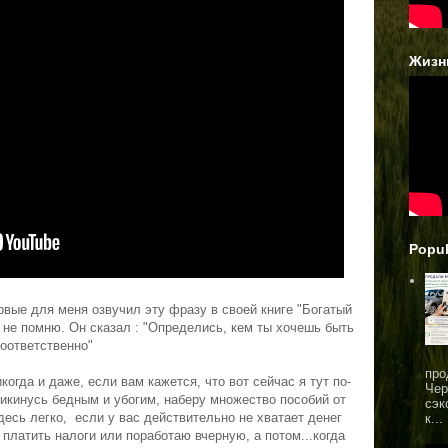
Жизн
Popul
рвые для меня озвучил эту фразу в своей книге "Богатый
я не помню. Он сказал : "Определись, кем ты хочешь быть
соответственно"
про
когда и даже, если вам кажется, что вот сейчас я тут по-
Чер
рикинусь бедным и убогим, наберу множество пособий от
сэк
десь легко,
если у вас действительно не хватает денег
к...
платить налоги или поработаю вчерную, а потом...когда