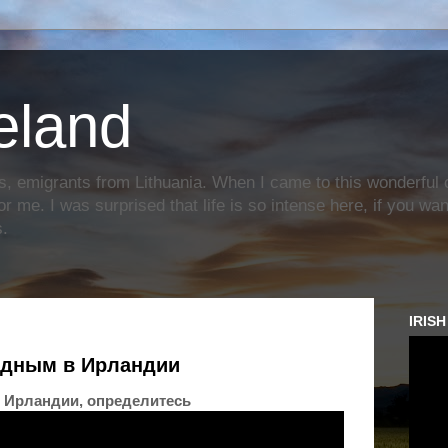
reland
s, emigrants from Lithuania. When I came to this wonderful c
or me. I was surprised that life is so intense here, if you wa
s.
IRIS
едным в Ирландии
 Ирландии, определитесь