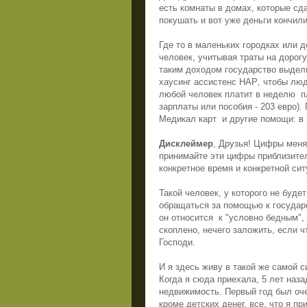
есть комнаты в домах, которые сда
покушать и вот уже деньги кончили
Где то в маленьких городках или д
человек, учитывая траты на дорогу
таким доходом государство выдел
хаусинг ассистенс
HAP
, чтобы лю
любой человек платит в неделю
п
зарплаты или пособия - 203 евро)
Медикал карт
и другие помощи: в
Дисклеймер
, Друзья! Цифры меня
принимайте эти цифры приблизите
конкретное время и конкретной сит
Такой человек, у которого не буде
обращаться за помощью к государ
он относится
к "условно бедным", 
скоплено, нечего заложить, если ч
Господи.
И я здесь живу в такой же самой с
Когда я сюда приехала, 5 лет наза
недвижимость. Первый год был оче
кроме детских денег, все, что я п