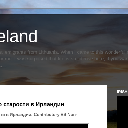
reland
s, emigrants from Lithuania. When I came to this wonderful c
or me. I was surprised that life is so intense here, if you wa
s.
IRIS
о старости в Ирландии
ти в Ирландии: Contributory VS Non-