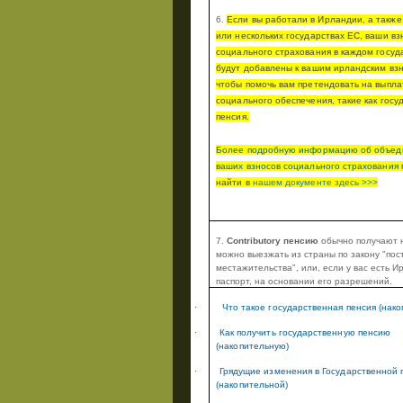
6.
Если вы работали в Ирландии, а также
или нескольких государствах ЕС, ваши вз
социального страхования в каждом госуд
будут добавлены к вашим ирландским вз
чтобы помочь вам претендовать на выпла
социального обеспечения, такие как госу
пенсия.
Более подробную информацию об объед
ваших взносов социального страхования
найти в
нашем документе
здесь >>>
7.
Contributory пенсию
обычно получают н
можно выезжать из страны по закону "пос
местажительства", или, если у вас есть И
паспорт, на основании его разрешений.
·
Что такое государственная пенсия (нако
·
Как получить государственную пенсию
(накопительную)
·
Грядущие изменения в Государственной 
(накопительной)