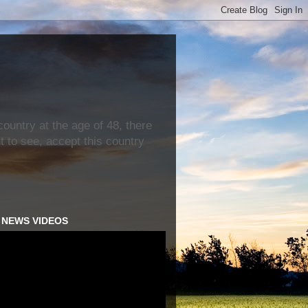
ountry at the age of 48, there
nt to see, accept this country
H NEWS VIDEOS