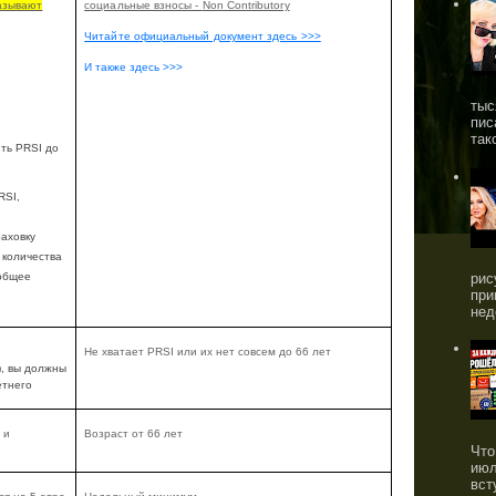
азывают
социальные взносы -
Non Contributory
Читайте официальный документ здесь >>>
И также здесь >>>
тыс
пис
так
ить
PRSI
до
RSI
,
раховку
 количества
общее
рис
при
нед
Не хватает
PRSI
или их нет совсем до 66 лет
), вы должны
етнего
 и
Возраст от 66 лет
Что
июл
вст