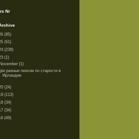
rs Nr
Archive
26
(85)
25
(61)
24
(238)
23
(1)
November
(1)
Две разные пенсии по старости в
Ирландии
20
(24)
19
(113)
18
(34)
17
(34)
16
(49)