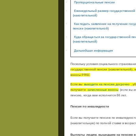
·
Пропорциональные пенсии
·
Еженедельный размер государственной
(накопительной)
·
Как подать заявление на получение гос
пенсии (накопительной)
·
Куда обращаться за государственной пе
(накопительной)
·
Дальнейшая информация
Поскольку условия социального страховани
государственной пенсии (накопительной), 
взносы
PRSI
.
Если вы
выходите на пенсию досрочно
, у
получаете
зачисленные взносы
(если вы и
пенсию, когда вам исполнится 66 лет.
Пенсия по инвалидности
Если вы получаете пенсию по инвалидност
(накопительную) по полной ставке в возраст
Выплаты людям, вышедшим на пенсию в 