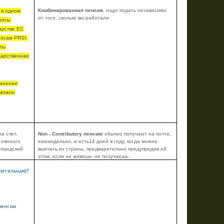
Комбинированная пенсия
, надо подать независимо
 в одном
от того, сколько вы работали.
носы
арстве ЕС
носам
PRSI
,
ты
дарственная
инении
можно
а счет,
Non - Contributory пенсию
обычно получают на почте,
тоянного
еженедельно, и есть14 дней в году, когда можно
рландский
выехать из страны, предварительно предупредив об
этом, если не живешь- не получаешь.
пительная)?
пенсии