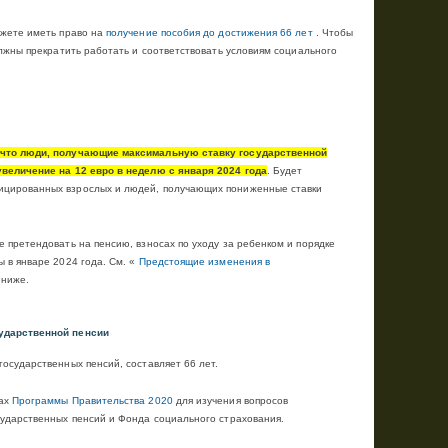
ожете иметь право на
получение пособия до достижения 66 лет
.
Чтобы
олжны прекратить работать и соответствовать условиям социального
 что люди, получающие максимальную ставку государственной
увеличение на 12 евро в неделю с января 2024 года
. Будет
ицированных взрослых и людей, получающих пониженные ставки
е претендовать на пенсию, взносах по уходу за ребенком и порядке
 в январе 2024 года. См. «
Предстоящие изменения в
 ниже.
сударственной пенсии
государственных пенсий, составляет 66 лет.
ах
Программы Правительства 2020
для изучения вопросов
сударственных пенсий и Фонда социального страхования.