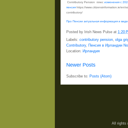
Contributory Pension
плюс
изменения с 202
пенсия
https
://
www
.
citizensinformation
.
ie
/
en
/
so
contributory
/
Про Пенсии актуальная информация и виде
Posted by
Irish News Pulse
at
1:20 
Labels:
contributory pension
,
olga gri
Contributory
,
Пенсия в Ирландии Non
Location:
Ирландия
Newer Posts
Subscribe to:
Posts (Atom)
All right