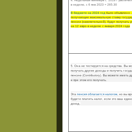
4. Недельный минимум с 2018 г увеличил
в неделю, с 6 янв 2023 = 265.30
В бюджете на 2024 год
было объявлено
получающие максимальную ставку госуда
пенсии (накопительной), будут получать 
на 12 евро в неделю с января 2024 года
5. Она не тестируется на средства.
Вы м
получать другие доходы и получить госу
пенсию (
Contributory
).
Вы можете иметь д
и при этом его получать.
Эта
пенсия облагается налогом,
но вы вр
будете платить налог, если это ваш еди
доход.