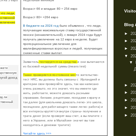
ся на 5 евро
Недельный минимум
Возраст 66 и младше 80
=
254 евро
Visito
, что люди,
Возраст 80+ =264 евро
рственной
увеличение
Blog 
В бюджете на 2024 год
было объявлено
, что люди,
получающие максимальную ставку государственной
►
20
пенсии (ненакопительной), с января 2024 года будут
получать увеличение на 12 евро в неделю. Будет
►
20
пропорциональное увеличение для
►
20
квалифицированных взрослых и людей, получающих
сниженные ставки выплат.
▼
20
Заявитель
тестируется на средства
и они вычитаются
▼
из базовой недельной суммы (
means
test
)
ожете
дарственную
Также проверяется постоянное мес
то жительство-
ругой доход
тест
HRC, вы должны быть связаны с
Ирландией и
критерии свои проверяйте здесь, так как написано
►
20
очень размыто, но это значит, что вы имеете где
►
20
жить, работаете, можете доказать разными
яд ли
справками, билами, рецептами, походами к врачу и
►
20
нственный
так далее (для школьника доказать легко- это школа,
посещенеи, для работающего также легко- работа) и
►
20
все интересы крутяттся внутри страны- получение и
►
20
трата денег (если проверят ваш счет, а вы платите с
него в Украине, или в Малайзии- значит вы там
находитесь и денежки тратите)
Читайте здесь >>>