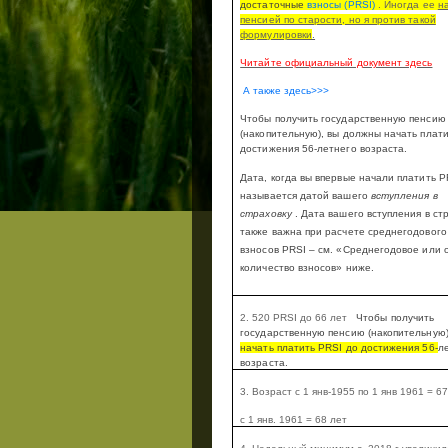
достаточные
взносы (
PRSI
)
.
Иногда ее
н
пенсией по старости, но я против такой
формулировки
.
Читайте официальный документ здесь
А также здесь>>>
Чтобы получить государственную пенсию
(накопительную), вы должны начать плат
достижения 56-летнего возраста.
Дата, когда вы впервые начали платить
P
называется датой вашего
вступления в
страховку
.
Дата вашего вступления в ст
также важна при расчете среднегодового
взносов
PRSI
– см. «Среднегодовое или 
количество взносов» ниже.
2. 520
PRSI
до 66 лет
Чтобы получить
государственную пенсию (накопительную
начать платить
PRSI
до достижения 56-
л
возраста.
3. Возраст с 1 янв-1955 по 1 янв 1961 = 67
с 1 янв. 1961 = 68 лет