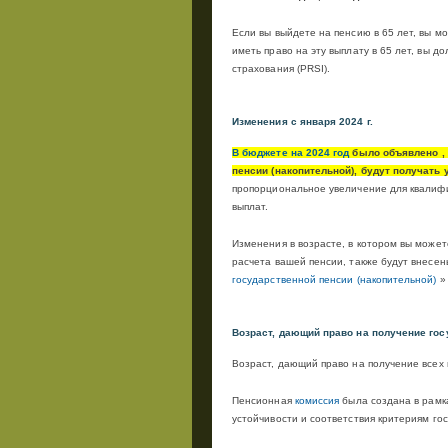
Если вы выйдете на пенсию в 65 лет, вы м
иметь право на эту выплату в 65 лет, вы д
страхования (
PRSI
).
Изменения с января 2024 г.
В бюджете на 2024 год
было объявлено
,
пенсии (накопительной), будут получать 
пропорциональное увеличение для квалиф
выплат.
Изменения в возрасте, в котором вы может
расчета вашей пенсии, также будут внесены
государственной пенсии (накопительной)
»
Возраст, дающий право на получение го
Возраст, дающий право на получение всех 
Пенсионная
комиссия
была создана в рамк
устойчивости и соответствия критериям го