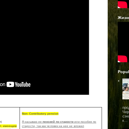
Жизн
Popul
про
Чер
Non- Contributory pension
сэк
к...
я)
Я называю ее
пенсией по старости
или пособие по
ет, имеющим
старости, так как человек на нее не вложил