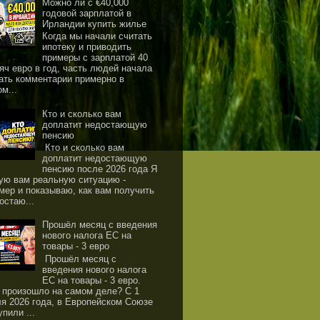
Можно ли с €40,000
годовой зарплатой в
Ирландии купить жилье
Когда мы начали считать
ипотеку и приводить
примеры с зарплатой 40
яч евро в год, часть людей начала
ать комментарии примерно в
ом...
Кто и сколько вам
доплатит недостающую
пенсию
Кто и сколько вам
доплатит недостающую
пенсию после 2026 года Я
ую вам реальную ситуацию -
мер и показываю, как вам получить
остаю...
Прошёл месяц с введения
нового налога ЕС на
товары - 3 евро
Прошёл месяц с
введения нового налога
ЕС на товары - 3 евро.
 произошло на самом деле? С 1
я 2026 года, в Европейском Союзе
упили ...