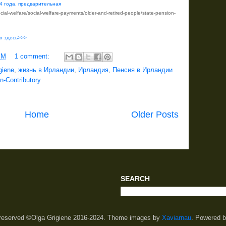
4 года, предварительная
cial
-
welfare
/
social
-
welfare
-
payments
/
older
-
and
-
retired
-
people
/
state
-
pension
-
о здесь>>>
PM
1 comment:
giene
,
жизнь в Ирландии
,
Ирландия
,
Пенсия в Ирландии
-Contributory
Home
Older Posts
SEARCH
s reserved ©Olga Grigiene 2016-2024. Theme images by
Xaviarnau
. Powered 