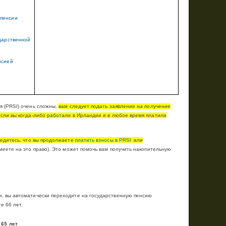
 пенсии
ударственной
нсией
я (
PRSI
) очень сложны,
вам следует подать заявление на получение
если вы когда-либо работали в Ирландии и в любое время платили
бедитесь, что вы продолжаете
платить взносы в
PRSI
или
меете на это право).
Это может помочь вам получить накопительную
и, вы автоматически переходите на государственную пенсию
е 66 лет.
65 лет