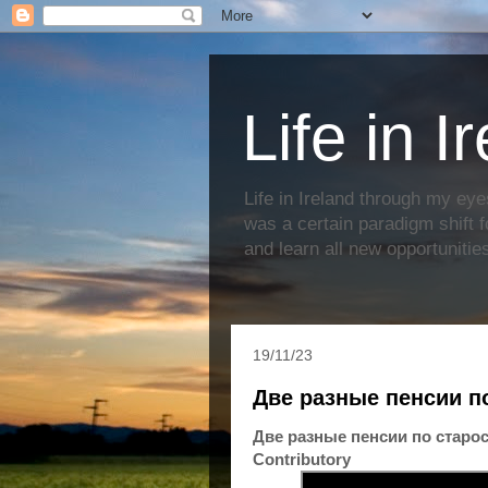
Life in I
Life in Ireland through my eye
was a certain paradigm shift f
and learn all new opportunitie
19/11/23
Две разные пенсии п
Две разные пенсии по старос
Contributory