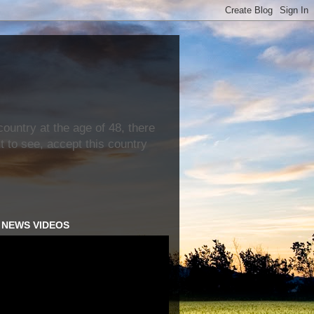
ountry at the age of 48, there
nt to see, accept this country
H NEWS VIDEOS