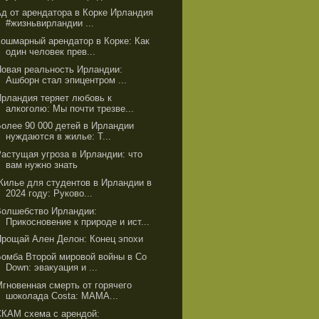
Ад от арендатора в Корке Ирландия
#жизньвирландии ...
Кошмарный арендатор в Корке: Как
один человек прев...
Новая реальность Ирландии:
Ашборн стал эпицентром ...
Ирландия теряет любовь к
алкоголю: Мы почти трезве...
Более 90 000 детей в Ирландии
нуждаются в жилье: Т...
Растущая угроза в Ирландии: что
вам нужно знать
Жилье для студентов в Ирландии в
2024 году: Руково...
Волшебство Ирландии:
Прикосновение к природе и ист...
Прощай Ален Делон: Конец эпохи
Бомба Второй мировой войны в Co
Down: эвакуация и ...
Мгновенная смерть от горячего
шоколада Costa: МАМА...
СКАМ схема с арендой: