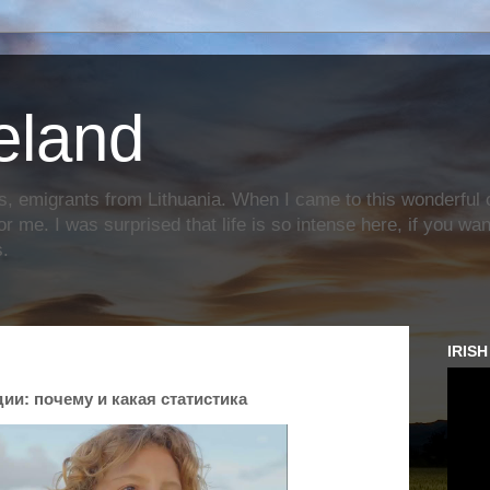
reland
s, emigrants from Lithuania. When I came to this wonderful c
or me. I was surprised that life is so intense here, if you wa
s.
IRIS
ии: почему и какая статистика