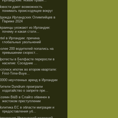
Ирландские: новые прави...
Новости дают возможность
понимать происходящее вокруг
Одежда Ирландских Олимпийцев в
Париже 2024
Украинцы уезжают из Ирландии:
почему и какая стати...
ntel в Ирландии: причина
глобальных увольнений
Более 200 водителей попались на
превышении скорост...
Протесты в Белфасте переросли в
насилие: Соседние ...
Всплеск ипотек во втором квартале:
First-Time-Buye...
50000 неучтенных аренд в Ирландии
Жители Dundrum проиграли
ходатайство о запрете пре...
Хозяин B&B в Слайго обвинен в
жестоком преступлении
Политика ЕС в области миграции и
предоставления уб...
Революция Ирландской железной