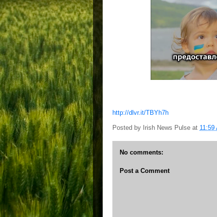
http://dlvr.it/TBYh7h
Posted by
Irish News Pulse
at
11:59
No comments:
Post a Comment