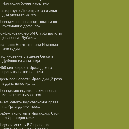
Ирландии более населено
Расторгнуто 75 контрактов жилья
для украинских беж...
Ирландия не повышает налоги на
пустующие дома: поч...
Конфисковано €6.5M Crypto валюты
у парня из Дублина
Реальное Богатство или Иллюзия
Ирландии
Столкновение у здания Garda в
Дублине из за сканда...
€450 млн евро от Ирландского
правительства на стим...
здесь все новости Ирландии ,2 раза
в день плюс ирл...
Ирландские водительские права
больше не выбор, пол...
зачем менять водительские права
на Ирландские, нов...
Грабеж туристов в Ирландии: Стоит
ли Ирландия свои...
Надо ли менять ЕС права на