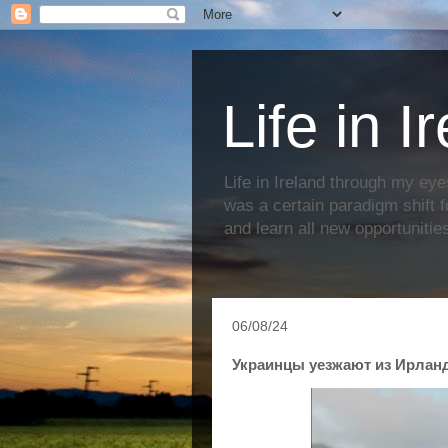
Life in I
Life in Ireland through my eye
was a certain paradigm shift f
and learn all new opportunitie
06/08/24
Украинцы уезжают из Ирланд