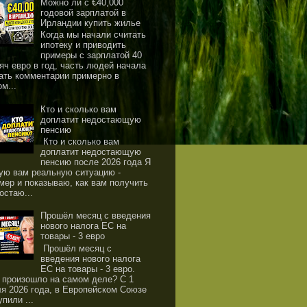
Можно ли с €40,000
годовой зарплатой в
Ирландии купить жилье
Когда мы начали считать
ипотеку и приводить
примеры с зарплатой 40
яч евро в год, часть людей начала
ать комментарии примерно в
ом...
Кто и сколько вам
доплатит недостающую
пенсию
Кто и сколько вам
доплатит недостающую
пенсию после 2026 года Я
ую вам реальную ситуацию -
мер и показываю, как вам получить
остаю...
Прошёл месяц с введения
нового налога ЕС на
товары - 3 евро
Прошёл месяц с
введения нового налога
ЕС на товары - 3 евро.
 произошло на самом деле? С 1
я 2026 года, в Европейском Союзе
упили ...