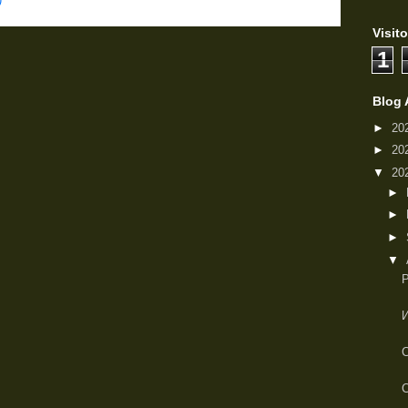
Visito
1
Blog 
►
20
►
20
▼
20
►
►
►
▼