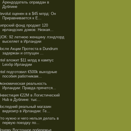
Арендодатель оправдан в
Дублине
evolut оценен в в $45 млрд: Он
Приравнивается к Е...
Кипрский фонд продает 120
ирландских домов: Низкая...
ШОК: 92 летнюю женщину лэндлорд
выселяет в Ирландии
После Акции Протеста в Dundrum
задержан и отпущен ...
ntel вложит $11 млрд в кампус
Leixlip Ирландии
Intel подготовил €500k выходные
пособия работникам...
Экономическая реальность
Ирландии: Правда прячется...
Инвестиция €22M в Логистический
Hub в Дублине: тыс...
Последний реальный магазин
видеоигр в Ирландии: Ге...
то нужно и чего нельзя делать в
первую поездку по...
Почему Восточное побережье