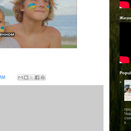
Жизн
Popul
 AM
про
Чер
сэк
к...