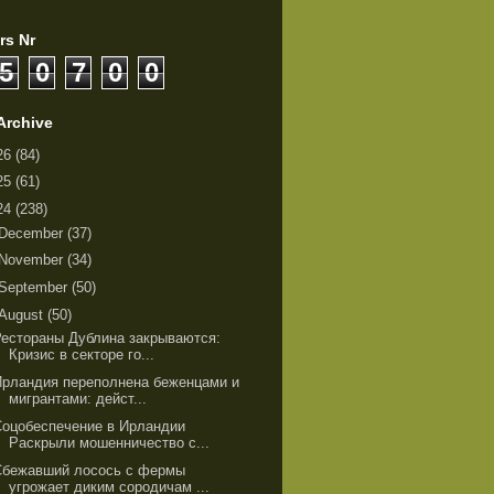
rs Nr
5
0
7
0
0
Archive
26
(84)
25
(61)
24
(238)
December
(37)
November
(34)
September
(50)
August
(50)
Рестораны Дублина закрываются:
Кризис в секторе го...
Ирландия переполнена беженцами и
мигрантами: дейст...
Соцобеспечение в Ирландии
Раскрыли мошенничество с...
Сбежавший лосось с фермы
угрожает диким сородичам ...