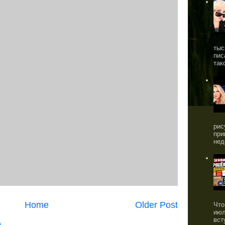
тыс
пис
так
рис
при
нед
Home
Older Post
Что
июл
вст
)