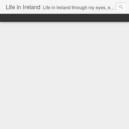
Life in Ireland
Life in Ireland through my eyes, emigrants from Lithuania. When I came to this wonderful country at the age of 48, there was a certain paradigm shift for me. I was surprised that life is so intense here, if you want to see, accept this country and learn all new opportunities.