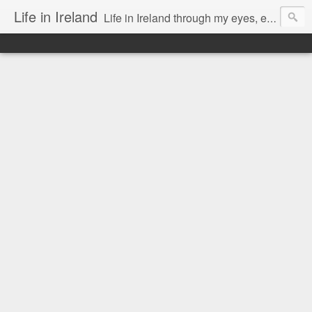
Life in Ireland
Life in Ireland through my eyes, emigrants from Lithuania. When I came to this wonderful country at the age of 48, there was a certain paradigm shift for me. I was surprised that life is so intense here, if you want to see, accept this country and learn all new opportunities.