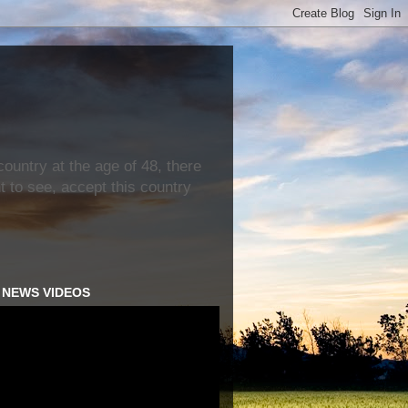
ountry at the age of 48, there
nt to see, accept this country
H NEWS VIDEOS