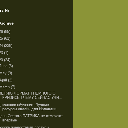
rs Nr
Archive
26
(85)
25
(61)
24
(238)
23
(1)
20
(24)
June
(3)
May
(3)
April
(2)
March
(7)
МЕНЯЮ ФОРМАТ I НЕМНОГО О
КРИЗИСЕ I ЧЕМУ СЕЙЧАС УЧИ...
Домашнее обучение. Лучшие
ресурсы онлайн для Ирландии
День Святого ПАТРИКА не отмечают
впервые
Google предоставил доступ к