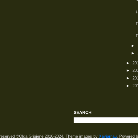
►
►
►
20
►
20
►
20
►
20
SEARCH
s reserved ©Olga Grigiene 2016-2024. Theme images by
Xaviarnau
. Powered 