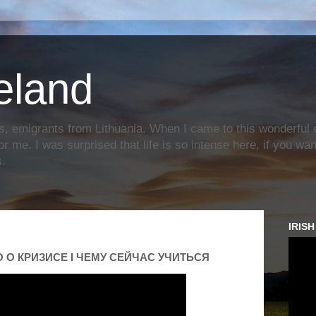
reland
s, emigrants from Lithuania. When I came to this wonderful c
or me. I was surprised that life is so intense here, if you wa
s.
IRIS
 О КРИЗИСЕ I ЧЕМУ СЕЙЧАС УЧИТЬСЯ