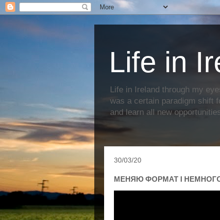
Life in I
Life in Ireland through my eye
was a certain paradigm shift f
and learn all new opportunitie
30/03/20
МЕНЯЮ ФОРМАТ I НЕМНОГО