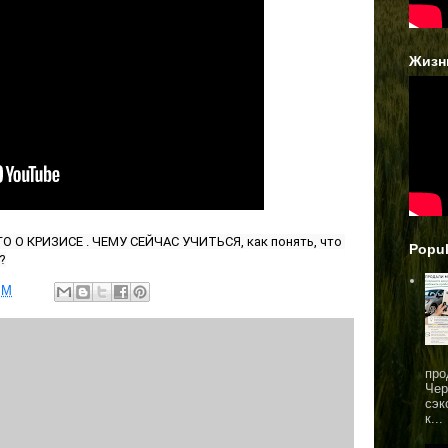
Жизн
 О КРИЗИСЕ . ЧЕМУ СЕЙЧАС УЧИТЬСЯ, как понять, что 
Popul
?
PM
про
Чер
сэк
к...