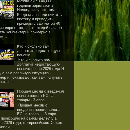
Можно ли с €40,000
годовой зарплатой в
Ирландии купить жилье
Когда мы начали считать
ипотеку и приводить
примеры с зарплатой 40
яч евро в год, часть людей начала
ать комментарии примерно в
ом...
Кто и сколько вам
доплатит недостающую
пенсию
Кто и сколько вам
доплатит недостающую
пенсию после 2026 года Я
ую вам реальную ситуацию -
мер и показываю, как вам получить
остаю...
Прошёл месяц с введения
нового налога ЕС на
товары - 3 евро
Прошёл месяц с
введения нового налога
ЕС на товары - 3 евро.
 произошло на самом деле? С 1
я 2026 года, в Европейском Союзе
упили ...