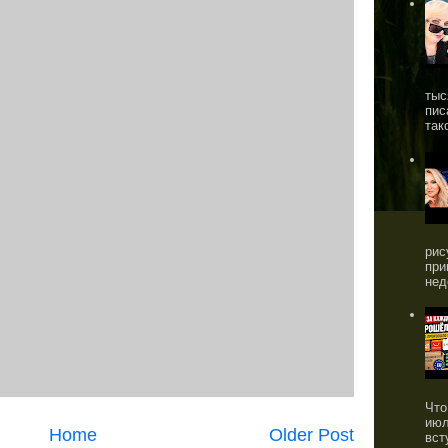
тыс
пис
так
рис
при
нед
Что
июл
Home
Older Post
вст