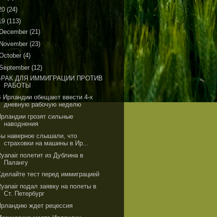
20
(24)
19
(113)
December
(21)
November
(23)
October
(4)
September
(12)
БРАК ДЛЯ ИММИГРАЦИИ ПРОТИВ
РАБОТЫ
В Ирландии обещают ввести 4-х
дневную рабочую неделю
Ирландии грозят сильные
наводнения
Вы наверное слышали, что
страховки на машины в Ир...
yanair полетит из Дублина в
Палангу
Сделайте тест перед иммиграцией
yanair подал заявку на полеты в
Ст. Петербург
Ирландию ждет рецессия