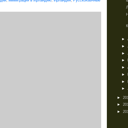
ндии
,
иммиграция в Ирландию
,
Ирландия
,
Русскоязычные
►
►
►
►
►
►
►
►
►
20
►
20
►
20