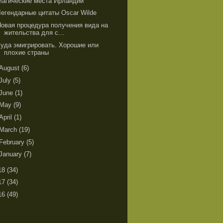
Магические места Ирландии
Легендарные цитаты Oscar Wilde
Новая процедура получения вида на
жительства для с...
Куда эмигрировать. Хорошие или
плохие страны
August
(6)
July
(5)
June
(1)
May
(9)
April
(1)
March
(19)
February
(5)
January
(7)
18
(34)
17
(34)
16
(49)