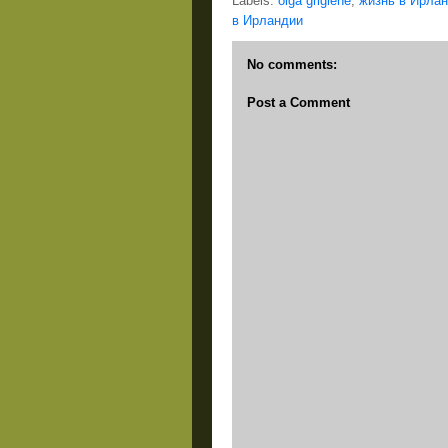
Labels:
olga grigiene
,
жизнь в Ирла
в Ирландии
No comments:
Post a Comment