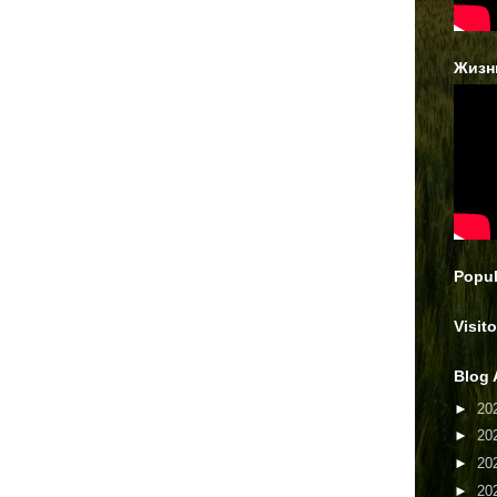
Жизн
Popul
Visito
Blog 
►
20
►
20
►
20
►
20