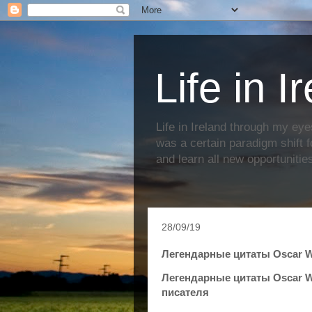
Life in I
Life in Ireland through my eye
was a certain paradigm shift f
and learn all new opportunitie
28/09/19
Легендарные цитаты Oscar W
Легендарные цитаты Oscar W
писателя