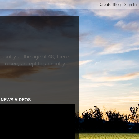
ountry at the age of 48, there
nt to see, accept this country
H NEWS VIDEOS