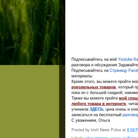
Подписывайтесь на мой
Youtube
Ка
разговора и обсуждения
Задавайт
Подписывайтесь на 
Страницу
Face
материалы
Кроме этого, вы можете пройти м
рукодельных товаров
, который 
пока он с большой скидкой, нажи
Также вы можете пройти
мой спец
любого товара в интернете
, чита
учеников
ЗДЕСЬ
, цена очень и оч
записаться на бесплатный
разгово
С 
уважением, Ольга
Posted by
Irish News Pulse
at
8:58 