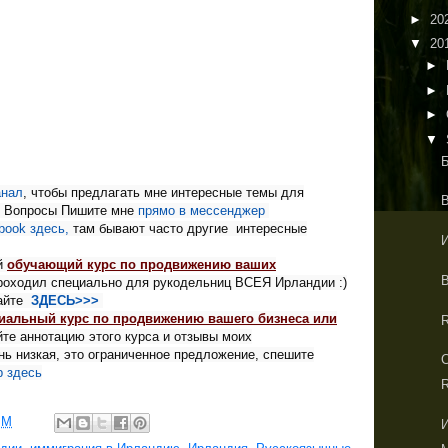
►
20
▼
20
►
►
►
▼
нал
, чтобы предлагать мне интересные темы для
е Вопросы
Пишите мне
прямо в мессенджер
book
здесь,
там бывают часто другие интересные
ой
обучающий курс по продвижению ваших
проходил специально для рукодельниц ВСЕЯ Ирландии :)
майте
ЗДЕСЬ>>>
иальный курс по продвижению вашего бизнеса или
R
йте аннотацию этого курса и отзывы моих
ень низкая, это ограниченное предложение, спешите
р здесь
R
PM