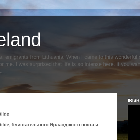
reland
s, emigrants from Lithuania. When I came to this wonderful c
or me. I was surprised that life is so intense here, if you wa
s.
IRIS
ilde
ilde, блистательного Ирландского поэта и