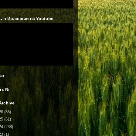
ь в Ирландии на Youtube
ar
rs Nr
Archive
26
(85)
25
(61)
24
(238)
23
(1)